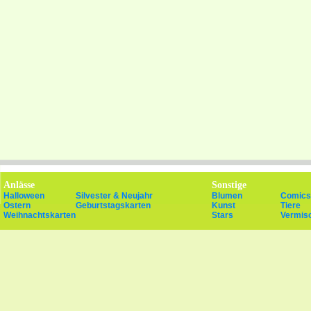
Anlässe
Sonstige
Halloween
Silvester & Neujahr
Blumen
Comics
Ostern
Geburtstagskarten
Kunst
Tiere
Weihnachtskarten
Stars
Vermis