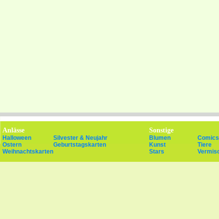
Anlässe
Sonstige
Halloween
Silvester & Neujahr
Blumen
Comics
Ostern
Geburtstagskarten
Kunst
Tiere
Weihnachtskarten
Stars
Vermis