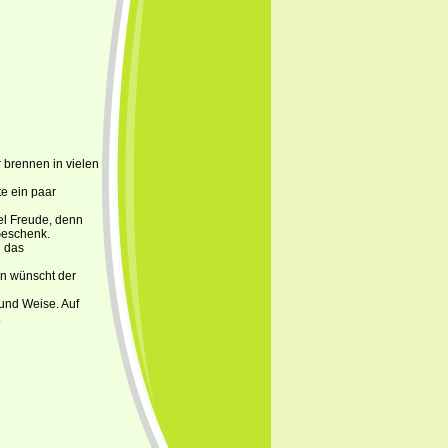
 brennen in vielen
te ein paar
el Freude, denn
Geschenk.
d das
en wünscht der
 und Weise. Auf
.