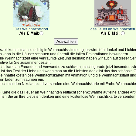
Das Weihnachtsdorf
das Feuer an Weihnachten
tszeit kommt man so richtig in Weihnachtsstimmung, es wird früh dunkel und Lichter
 kann in die Häuser schauen und überall die tollen Dekorationen bewundern.
 die Weihnachtszeit eine verträumte Zeit und deshalb haben wir auch auf dieser Sei
otive für Sie zusammengestellt.
htskarte an Freunde und Verwandte zu schicken, macht gerade jetzt besonders vi
ist das Fest der Liebe und wenn man an die Liebsten denkt ist das das schönste 
beinhaltet kostenlose Weihnachtskarten mit Animation und die Weihnachtsstadt un
rf laden zum träumen ein.
doch mal den Nikolaus und versenden eine Weihnachtskarte mit Frohe Weihnacht
e Karte die das Feuer an Weihnachten entfacht schenkt Wärme auf eine andere Art
ollten Sie an Ihre Liebsten denken und eine kostenlose Weihnachtskarte versenden